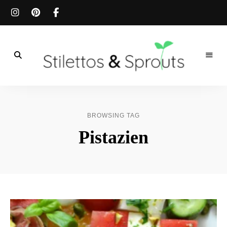
Der
Food
Stilettos
Blog
für
&
einfache
BROWSING TAG
&
schnelle
Sprouts
Pistazien
Rezepte