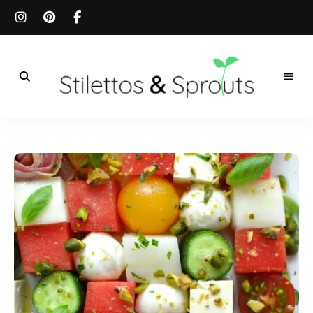
Der
Food
Stilettos
Blog
für
&
einfache
&
schnelle
Sprouts
Rezepte