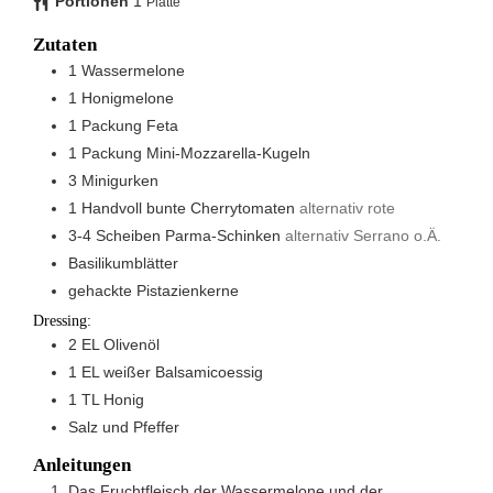
Portionen
1
Platte
Zutaten
1
Wassermelone
1
Honigmelone
1
Packung
Feta
1
Packung
Mini-Mozzarella-Kugeln
3
Minigurken
1
Handvoll
bunte Cherrytomaten
alternativ rote
3-4
Scheiben
Parma-Schinken
alternativ Serrano o.Ä.
Basilikumblätter
gehackte Pistazienkerne
Dressing:
2
EL
Olivenöl
1
EL
weißer Balsamicoessig
1
TL
Honig
Salz und Pfeffer
Anleitungen
Das Fruchtfleisch der Wassermelone und der