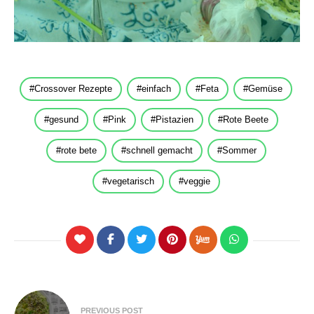
Crossover Rezepte
einfach
Feta
Gemüse
gesund
Pink
Pistazien
Rote Beete
rote bete
schnell gemacht
Sommer
vegetarisch
veggie
Beitragsnavigation
PREVIOUS POST