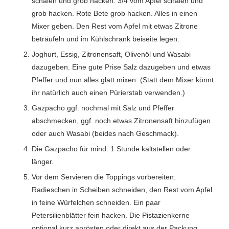
schälen und grob hacken. 3/4 vom Apfel schälen und
grob hacken. Rote Bete grob hacken. Alles in einen
Mixer geben. Den Rest vom Apfel mit etwas Zitrone
beträufeln und im Kühlschrank beiseite legen.
Joghurt, Essig, Zitronensaft, Olivenöl und Wasabi
dazugeben. Eine gute Prise Salz dazugeben und etwas
Pfeffer und nun alles glatt mixen. (Statt dem Mixer könnt
ihr natürlich auch einen Pürierstab verwenden.)
Gazpacho ggf. nochmal mit Salz und Pfeffer
abschmecken, ggf. noch etwas Zitronensaft hinzufügen
oder auch Wasabi (beides nach Geschmack).
Die Gazpacho für mind. 1 Stunde kaltstellen oder
länger.
Vor dem Servieren die Toppings vorbereiten:
Radieschen in Scheiben schneiden, den Rest vom Apfel
in feine Würfelchen schneiden. Ein paar
Petersilienblätter fein hacken. Die Pistazienkerne
optional kurz anrösten oder direkt aus der Packung