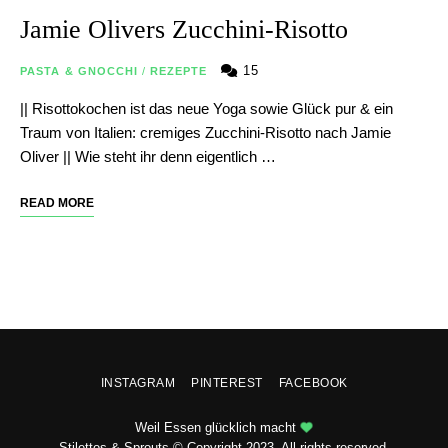
Jamie Olivers Zucchini-Risotto
15
PASTA & GNOCCHI
/
REZEPTE
|| Risottokochen ist das neue Yoga sowie Glück pur & ein
Traum von Italien: cremiges Zucchini-Risotto nach Jamie
Oliver || Wie steht ihr denn eigentlich …
READ MORE
INSTAGRAM
PINTEREST
FACEBOOK
Weil Essen glücklich macht
Stilettos & Sprouts © Copyright 2023. All rights reserved.