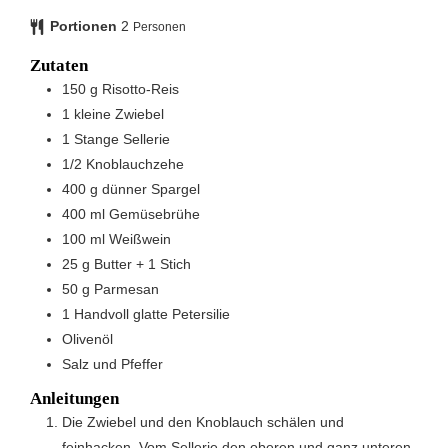
Portionen
2
Personen
Zutaten
150
g
Risotto-Reis
1
kleine
Zwiebel
1
Stange
Sellerie
1/2
Knoblauchzehe
400
g
dünner Spargel
400
ml
Gemüsebrühe
100
ml
Weißwein
25
g
Butter + 1 Stich
50
g
Parmesan
1
Handvoll
glatte Petersilie
Olivenöl
Salz und Pfeffer
Anleitungen
Die Zwiebel und den Knoblauch schälen und
feinhacken. Vom Sellerie den oberen und ganz unteren