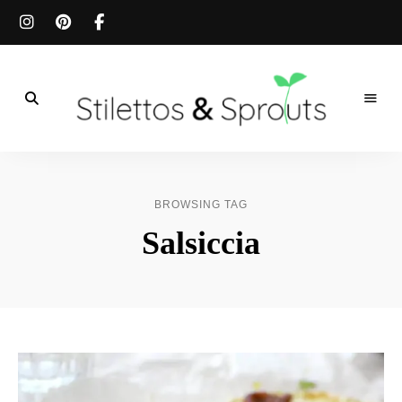
Der
Food
Stilettos
Blog
für
&
einfache
BROWSING TAG
&
schnelle
Sprouts
Salsiccia
Rezepte