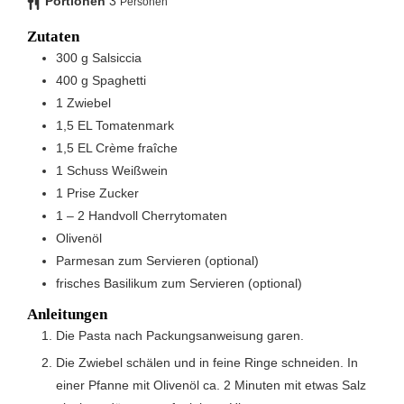
Portionen
3
Personen
Zutaten
300
g
Salsiccia
400
g
Spaghetti
1
Zwiebel
1,5
EL
Tomatenmark
1,5
EL
Crème fraîche
1
Schuss
Weißwein
1
Prise
Zucker
1 – 2
Handvoll
Cherrytomaten
Olivenöl
Parmesan zum Servieren (optional)
frisches Basilikum zum Servieren (optional)
Anleitungen
Die Pasta nach Packungsanweisung garen.
Die Zwiebel schälen und in feine Ringe schneiden. In
einer Pfanne mit Olivenöl ca. 2 Minuten mit etwas Salz