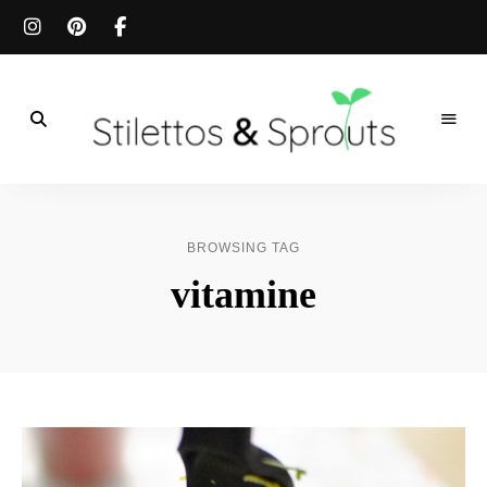
Der
Food
Stilettos
Blog
für
&
einfache
BROWSING TAG
&
schnelle
Sprouts
vitamine
Rezepte