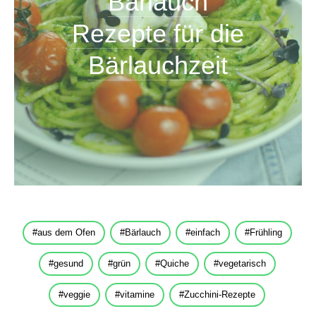
Bärlauch
Rezepte für die
Bärlauchzeit
aus dem Ofen
Bärlauch
einfach
Frühling
gesund
grün
Quiche
vegetarisch
veggie
vitamine
Zucchini-Rezepte