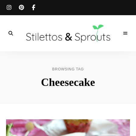
Der
Food
Stilettos
Blog
für
&
einfache
BROWSING TAG
&
schnelle
Sprouts
Cheesecake
Rezepte