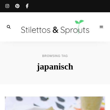
Der
Food
Stilettos
Blog
für
&
einfache
BROWSING TAG
&
schnelle
Sprouts
japanisch
Rezepte