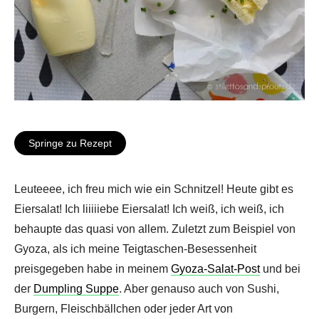
Springe zu Rezept
Leuteeee, ich freu mich wie ein Schnitzel! Heute gibt es
Eiersalat! Ich liiiiiebe Eiersalat! Ich weiß, ich weiß, ich
behaupte das quasi von allem. Zuletzt zum Beispiel von
Gyoza, als ich meine Teigtaschen-Besessenheit
preisgegeben habe in meinem
Gyoza-Salat-Post
und bei
der
Dumpling Suppe
. Aber genauso auch von Sushi,
Burgern, Fleischbällchen oder jeder Art von