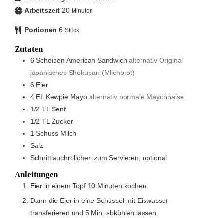
Arbeitszeit
20
Minuten
Portionen
6
Stück
Zutaten
6
Scheiben
American Sandwich
alternativ Original
japanisches Shokupan (Mlichbrot)
6
Eier
4
EL
Kewpie Mayo
alternativ normale Mayonnaise
1/2
TL
Senf
1/2
TL
Zucker
1
Schuss
Milch
Salz
Schnittlauchröllchen zum Servieren, optional
Anleitungen
Eier in einem Topf 10 Minuten kochen.
Dann die Eier in eine Schüssel mit Eiswasser
transferieren und 5 Min. abkühlen lassen.