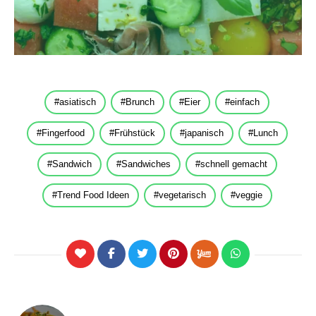
asiatisch
Brunch
Eier
einfach
Fingerfood
Frühstück
japanisch
Lunch
Sandwich
Sandwiches
schnell gemacht
Trend Food Ideen
vegetarisch
veggie
Beitragsnavigation