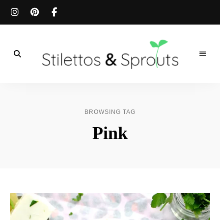
Der
Food
Stilettos
Blog
für
&
einfache
BROWSING TAG
&
schnelle
Sprouts
Pink
Rezepte