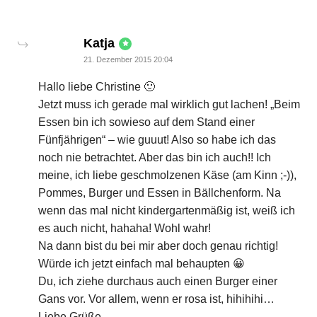
says:
Katja
21. Dezember 2015 20:04
Hallo liebe Christine 🙂
Jetzt muss ich gerade mal wirklich gut lachen! „Beim
Essen bin ich sowieso auf dem Stand einer
Fünfjährigen“ – wie guuut! Also so habe ich das
noch nie betrachtet. Aber das bin ich auch!! Ich
meine, ich liebe geschmolzenen Käse (am Kinn ;-)),
Pommes, Burger und Essen in Bällchenform. Na
wenn das mal nicht kindergartenmäßig ist, weiß ich
es auch nicht, hahaha! Wohl wahr!
Na dann bist du bei mir aber doch genau richtig!
Würde ich jetzt einfach mal behaupten 😀
Du, ich ziehe durchaus auch einen Burger einer
Gans vor. Vor allem, wenn er rosa ist, hihihihi…
Liebe Grüße