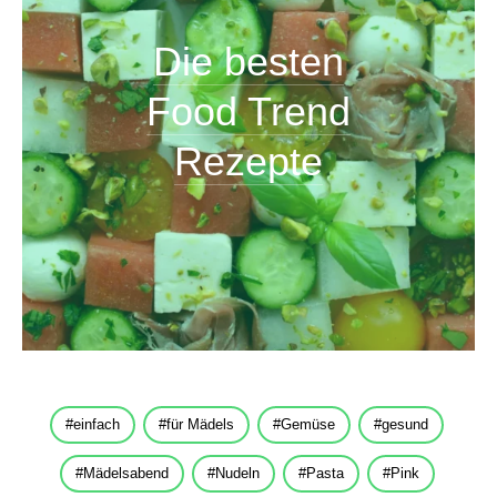
Die besten
Food Trend
Rezepte
einfach
für Mädels
Gemüse
gesund
Mädelsabend
Nudeln
Pasta
Pink