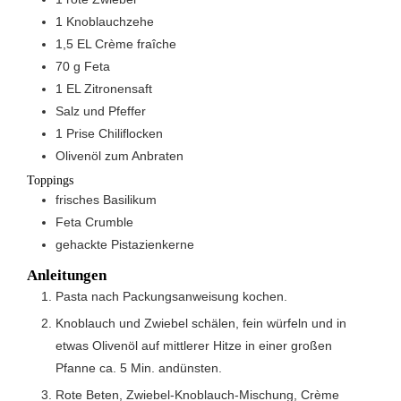
1
Knoblauchzehe
1,5
EL
Crème fraîche
70
g
Feta
1
EL
Zitronensaft
Salz und Pfeffer
1
Prise
Chiliflocken
Olivenöl zum Anbraten
Toppings
frisches Basilikum
Feta Crumble
gehackte Pistazienkerne
Anleitungen
Pasta nach Packungsanweisung kochen.
Knoblauch und Zwiebel schälen, fein würfeln und in
etwas Olivenöl auf mittlerer Hitze in einer großen
Pfanne ca. 5 Min. andünsten.
Rote Beten, Zwiebel-Knoblauch-Mischung, Crème