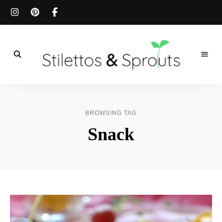
Der
Food
Stilettos
Blog
für
&
einfache
BROWSING TAG
&
schnelle
Sprouts
Snack
Rezepte