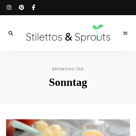
Der
Food
Stilettos
Blog
für
&
einfache
BROWSING TAG
&
schnelle
Sprouts
Sonntag
Rezepte