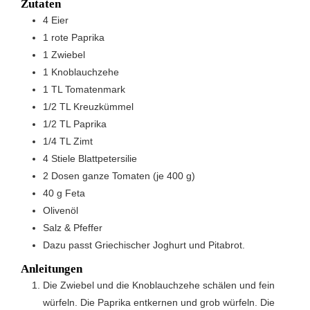
Zutaten
4
Eier
1
rote Paprika
1
Zwiebel
1
Knoblauchzehe
1
TL
Tomatenmark
1/2
TL
Kreuzkümmel
1/2
TL
Paprika
1/4
TL
Zimt
4
Stiele
Blattpetersilie
2
Dosen
ganze Tomaten (je 400 g)
40
g
Feta
Olivenöl
Salz & Pfeffer
Dazu passt Griechischer Joghurt und Pitabrot.
Anleitungen
Die Zwiebel und die Knoblauchzehe schälen und fein
würfeln. Die Paprika entkernen und grob würfeln. Die