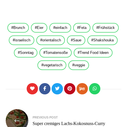
Brunch
Eier
einfach
Feta
Frühstück
israelisch
orientalisch
Saue
Shakshouka
Sonntag
Tomatensoße
Trend Food Ideen
vegetarisch
veggie
Beitragsnavigation
PREVIOUS POST
Super cremiges Lachs-Kokosnuss-Curry