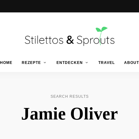
Der
Food
Stilettos
HOME
REZEPTE
ENTDECKEN
TRAVEL
ABOUT
Blog
für
einfache
&
&
schnelle
Rezepte
Sprouts
SEARCH RESULTS
Jamie Oliver