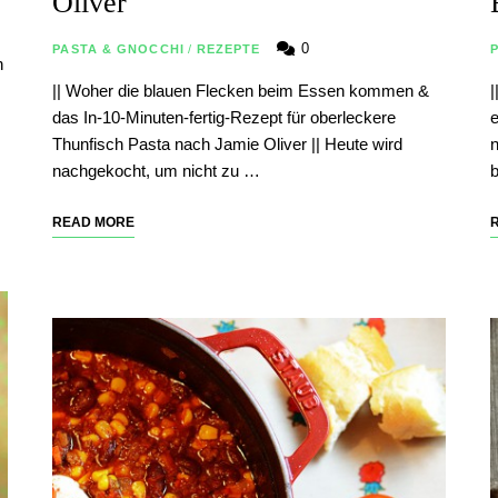
Oliver
0
PASTA & GNOCCHI
/
REZEPTE
n
|| Woher die blauen Flecken beim Essen kommen &
|
das In-10-Minuten-fertig-Rezept für oberleckere
e
Thunfisch Pasta nach Jamie Oliver || Heute wird
n
nachgekocht, um nicht zu …
b
READ MORE