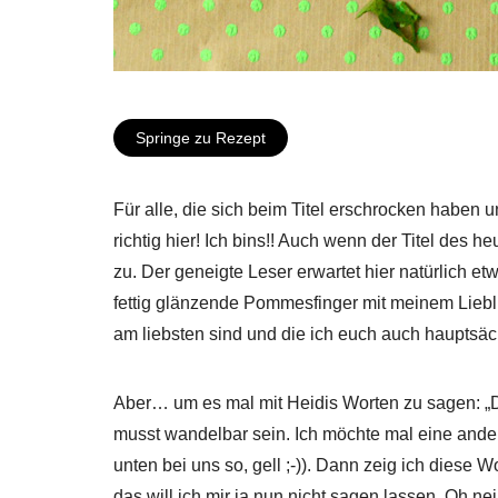
Springe zu Rezept
Für alle, die sich beim Titel erschrocken haben u
richtig hier! Ich bins!! Auch wenn der Titel des 
zu. Der geneigte Leser erwartet hier natürlich 
fettig glänzende Pommesfinger mit meinem Lieblin
am liebsten sind und die ich euch auch hauptsäch
Aber… um es mal mit Heidis Worten zu sagen: „Du
musst wandelbar sein. Ich möchte mal eine ander
unten bei uns so, gell ;-)). Dann zeig ich diese
das will ich mir ja nun nicht sagen lassen. Oh n