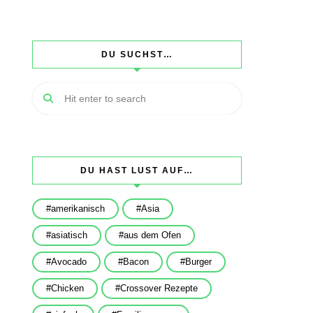
DU SUCHST…
DU HAST LUST AUF…
amerikanisch
Asia
asiatisch
aus dem Ofen
Avocado
Bacon
Burger
Chicken
Crossover Rezepte