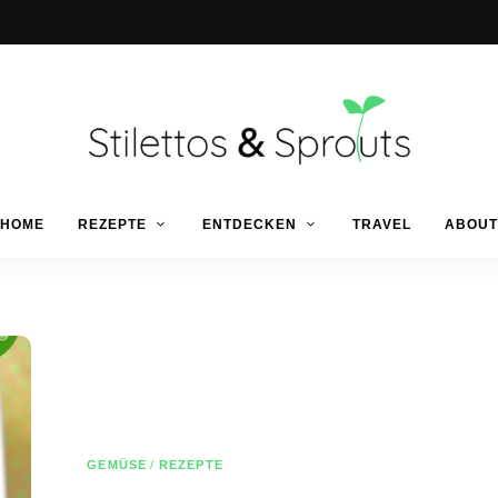
Der
Food
Stilettos
HOME
REZEPTE
ENTDECKEN
TRAVEL
ABOUT
Blog
für
einfache
&
&
schnelle
Rezepte
Sprouts
GEMÜSE
/
REZEPTE