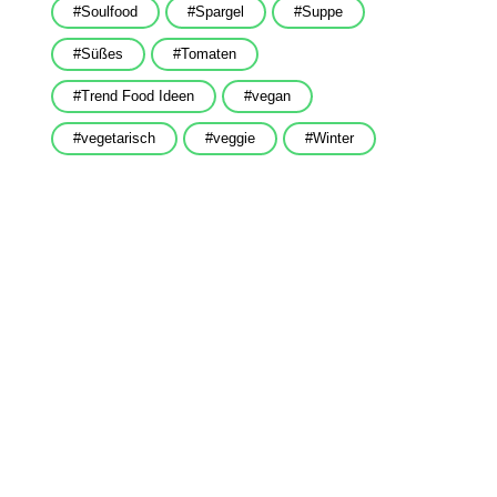
Soulfood
Spargel
Suppe
Süßes
Tomaten
Trend Food Ideen
vegan
vegetarisch
veggie
Winter