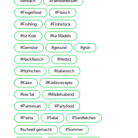
einfach
Familienessen
Fingerfood
Fleisch
Frühling
Frühstück
für Kids
für Mädels
Gemüse
gesund
grün
Hackfleisch
Herbst
Hühnchen
italienisch
Käse
Kürbisrezepte
low fat
Mädelsabend
Parmesan
Partyfood
Pasta
Salat
Sandwiches
schnell gemacht
Sommer