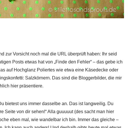
nd zur Vorsicht noch mal die URL überprüft haben: Ihr seid
heutigen Posts etwas hat von „Finde den Fehler“ – das gebe ich
etwas auf Hochglanz Poliertes wie etwa eine Käsedecke oder
gskonfetti: Salzkörnern. Das sind die Bloggerbilder, die mir
lich hier präsentiere.
 bietest uns immer dasselbe an. Das ist langweilig. Du
e Seite von dir sehen!“ Alla guuuuut (des sacht man hier
 Woche eben mal, wie wandelbar ich bin. Immer das gleiche –
ein. Ich kann auch anders! Und deshalb gibts heute mal etwas