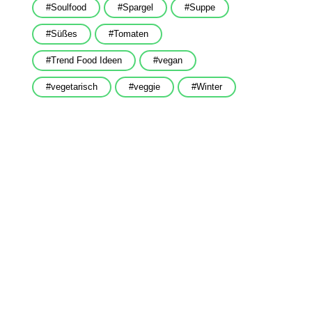
Soulfood
Spargel
Suppe
Süßes
Tomaten
Trend Food Ideen
vegan
vegetarisch
veggie
Winter