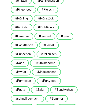
einfach
Familienessen
Fingerfood
Fleisch
Frühling
Frühstück
für Kids
für Mädels
Gemüse
gesund
grün
Hackfleisch
Herbst
Hühnchen
italienisch
Käse
Kürbisrezepte
low fat
Mädelsabend
Parmesan
Partyfood
Pasta
Salat
Sandwiches
schnell gemacht
Sommer