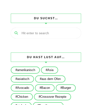
DU SUCHST…
DU HAST LUST AUF…
amerikanisch
Asia
asiatisch
aus dem Ofen
Avocado
Bacon
Burger
Chicken
Crossover Rezepte