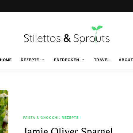
Der
Food
Stilettos
HOME
REZEPTE
ENTDECKEN
TRAVEL
ABOUT
Blog
für
einfache
&
&
schnelle
Rezepte
Sprouts
PASTA & GNOCCHI
/
REZEPTE
Jamie Oliver Spargel