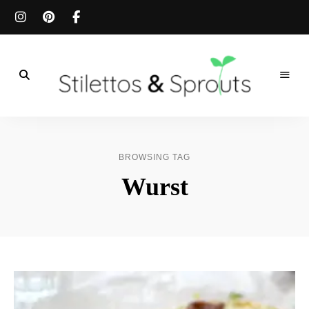
Der
Food
Stilettos
Blog
für
&
einfache
BROWSING TAG
&
schnelle
Sprouts
Wurst
Rezepte