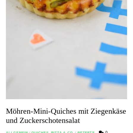
Möhren-Mini-Quiches mit Ziegenkäse
und Zuckerschotensalat
0
ALLGEMEIN
/
QUICHES, PIZZA & CO.
/
REZEPTE