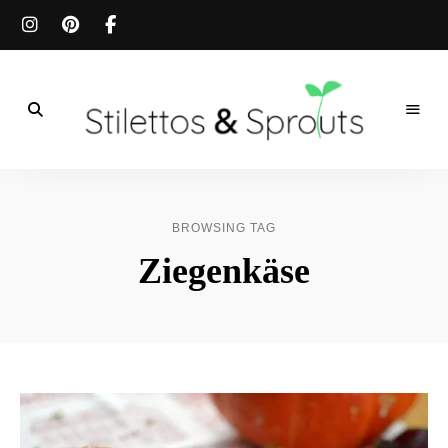
Der
Food
Stilettos
Blog
für
&
einfache
BROWSING TAG
&
schnelle
Sprouts
Ziegenkäse
Rezepte