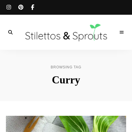
Der
Food
Stilettos
Blog
für
&
einfache
BROWSING TAG
&
schnelle
Sprouts
Curry
Rezepte