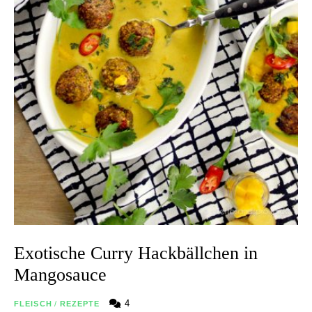
Exotische Curry Hackbällchen in
Mangosauce
4
FLEISCH
/
REZEPTE