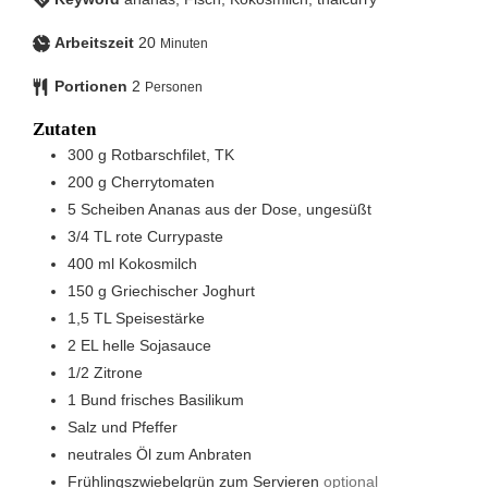
Arbeitszeit
20
Minuten
Portionen
2
Personen
Zutaten
300
g
Rotbarschfilet, TK
200
g
Cherrytomaten
5
Scheiben
Ananas aus der Dose, ungesüßt
3/4
TL
rote Currypaste
400
ml
Kokosmilch
150
g
Griechischer Joghurt
1,5
TL
Speisestärke
2
EL
helle Sojasauce
1/2
Zitrone
1
Bund
frisches Basilikum
Salz und Pfeffer
neutrales Öl zum Anbraten
Frühlingszwiebelgrün zum Servieren
optional