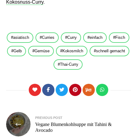
Kokosnuss-Curry
.
asiatisch
Curries
Curry
einfach
Fisch
Gelb
Gemüse
Kokosmilch
schnell gemacht
Thai-Curry
Beitragsnavigation
PREVIOUS POST
Vegane Blumenkohlsuppe mit Tahini &
Avocado