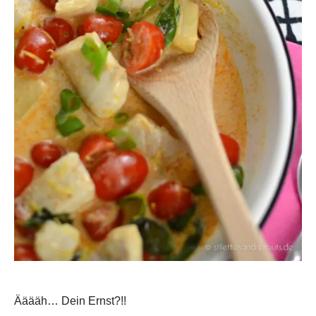
Ääääh… Dein Ernst?!!