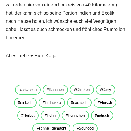
wir reden hier von einem Umkreis von 40 Kilometern!)
hat, der kann sich so seine Portion Indien und Exotik
nach Hause holen. Ich wünsche euch viel Vergnügen
dabei, lasst es euch schmecken und fröhliches Rumrollen
hinterher!
Alles Liebe ♥ Eure Katja
asiatisch
Bananen
Chicken
Curry
einfach
Erdnüsse
exotisch
Fleisch
Herbst
Huhn
Hühnchen
indisch
schnell gemacht
Soulfood