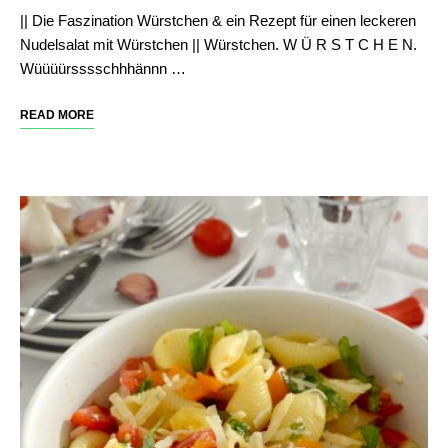
|| Die Faszination Würstchen & ein Rezept für einen leckeren
Nudelsalat mit Würstchen || Würstchen. W Ü R S T C H E N.
Wüüüürsssschhhännn …
READ MORE