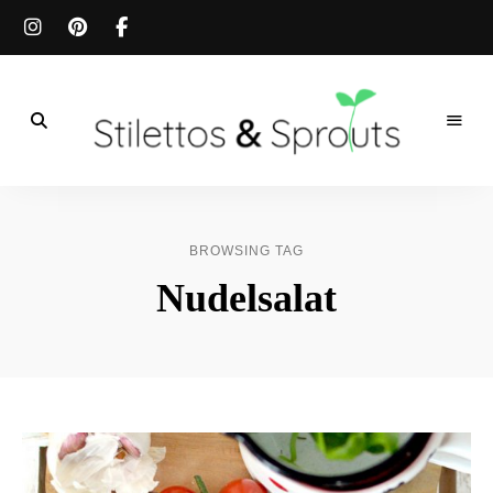
Der
Food
Stilettos
Blog
für
&
einfache
BROWSING TAG
&
schnelle
Sprouts
Nudelsalat
Rezepte