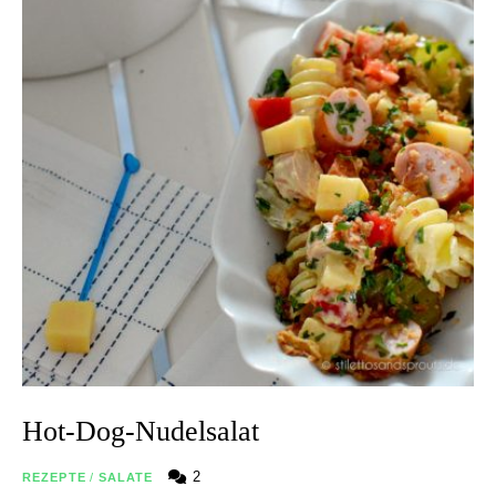
Hot-Dog-Nudelsalat
2
REZEPTE
/
SALATE