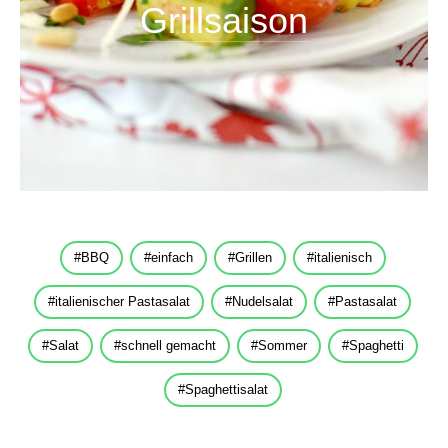
Grillsaison
BBQ
einfach
Grillen
italienisch
italienischer Pastasalat
Nudelsalat
Pastasalat
Salat
schnell gemacht
Sommer
Spaghetti
Spaghettisalat