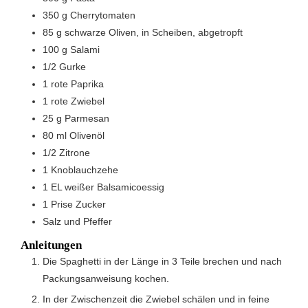
350
g
Cherrytomaten
85
g
schwarze Oliven, in Scheiben, abgetropft
100
g
Salami
1/2
Gurke
1
rote Paprika
1
rote Zwiebel
25
g
Parmesan
80
ml
Olivenöl
1/2
Zitrone
1
Knoblauchzehe
1
EL
weißer Balsamicoessig
1
Prise
Zucker
Salz und Pfeffer
Anleitungen
Die Spaghetti in der Länge in 3 Teile brechen und nach
Packungsanweisung kochen.
In der Zwischenzeit die Zwiebel schälen und in feine