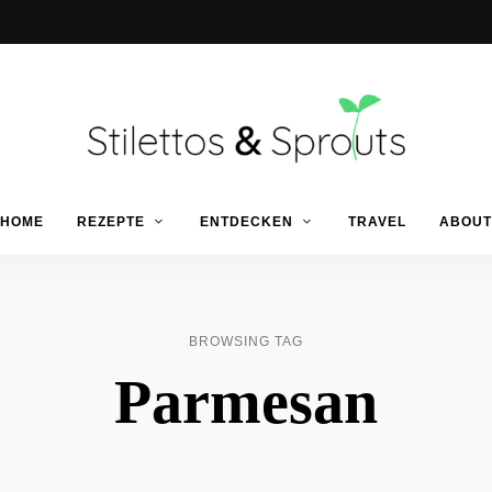
Der
Food
Stilettos
HOME
REZEPTE
ENTDECKEN
TRAVEL
ABOUT
Blog
für
einfache
&
&
schnelle
Rezepte
Sprouts
BROWSING TAG
Parmesan