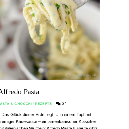
Alfredo Pasta
24
PASTA & GNOCCHI
/
REZEPTE
| Das Glück dieser Erde liegt … in einem Topf mit
remiger Käsesauce – ein amerikanischer Klassiker
it italienischen Wurzeln: Alfredo Pasta || Heute gibts