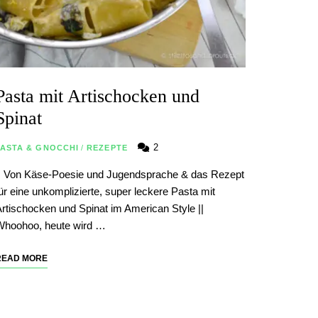
Pasta mit Artischocken und
Spinat
2
PASTA & GNOCCHI
/
REZEPTE
| Von Käse-Poesie und Jugendsprache & das Rezept
ür eine unkomplizierte, super leckere Pasta mit
rtischocken und Spinat im American Style ||
Whoohoo, heute wird …
READ MORE