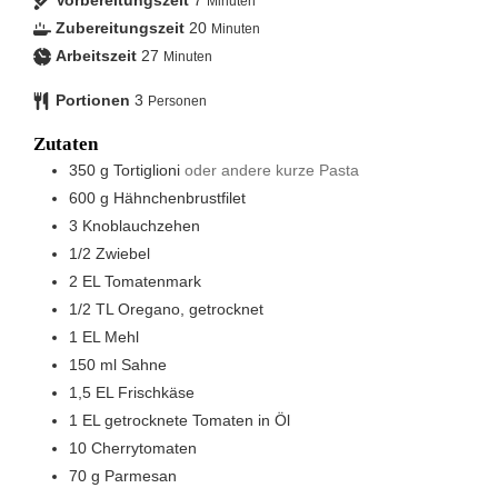
Minuten
Zubereitungszeit
20
Minuten
Arbeitszeit
27
Minuten
Portionen
3
Personen
Zutaten
350
g
Tortiglioni
oder andere kurze Pasta
600
g
Hähnchenbrustfilet
3
Knoblauchzehen
1/2
Zwiebel
2
EL
Tomatenmark
1/2
TL
Oregano, getrocknet
1
EL
Mehl
150
ml
Sahne
1,5
EL
Frischkäse
1
EL
getrocknete Tomaten in Öl
10
Cherrytomaten
70
g
Parmesan