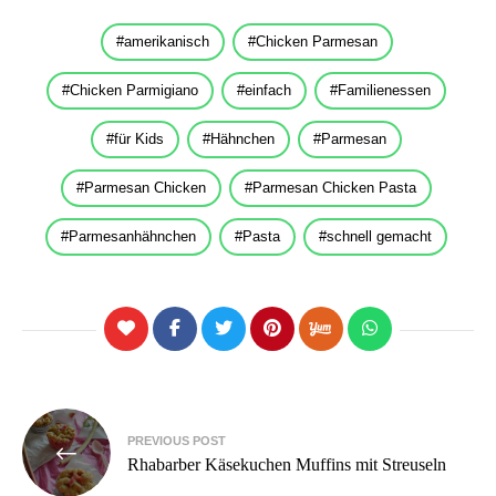
amerikanisch
Chicken Parmesan
Chicken Parmigiano
einfach
Familienessen
für Kids
Hähnchen
Parmesan
Parmesan Chicken
Parmesan Chicken Pasta
Parmesanhähnchen
Pasta
schnell gemacht
Beitragsnavigation
PREVIOUS POST
Rhabarber Käsekuchen Muffins mit Streuseln