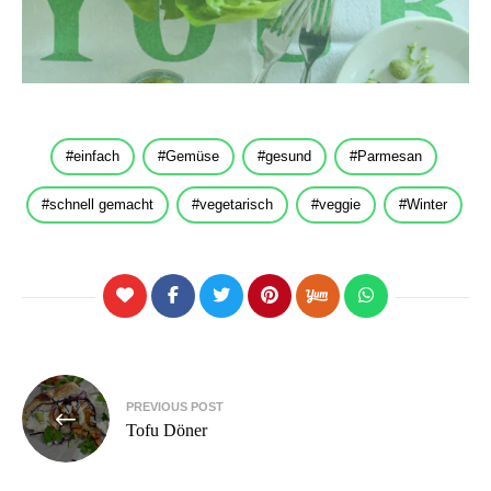
einfach
Gemüse
gesund
Parmesan
schnell gemacht
vegetarisch
veggie
Winter
Beitragsnavigation
PREVIOUS POST
Tofu Döner