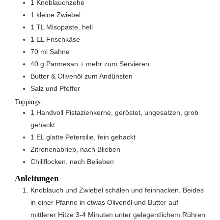
1
Knoblauchzehe
1
kleine Zwiebel
1
TL
Misopaste, hell
1
EL
Frischkäse
70
ml
Sahne
40
g
Parmesan + mehr zum Servieren
Butter & Olivenöl zum Andünsten
Salz und Pfeffer
Toppings:
1
Handvoll
Pistazienkerne, geröstet, ungesalzen, grob
gehackt
1
EL
glatte Petersilie, fein gehackt
Zitronenabrieb, nach Blieben
Chiliflocken, nach Belieben
Anleitungen
Knoblauch und Zwiebel schälen und feinhacken. Beides
in einer Pfanne in etwas Olivenöl und Butter auf
mittlerer Hitze 3-4 Minuten unter gelegentlichem Rühren