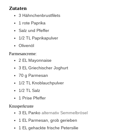
Zutaten
3
Hähnchenbrustfilets
1
rote Paprika
Salz und Pfeffer
1/2
TL
Paprikapulver
Olivenöl
Parmesancreme:
2
EL
Mayonnaise
3
EL
Griechischer Joghurt
70
g
Parmesan
1/2
TL
Knoblauchpulver
1/2
TL
Salz
1
Prise
Pfeffer
Knusperkruste
3
EL
Panko
alternativ Semmelbrösel
1
EL
Parmesan, grob gerieben
1
EL
gehackte frische Petersilie