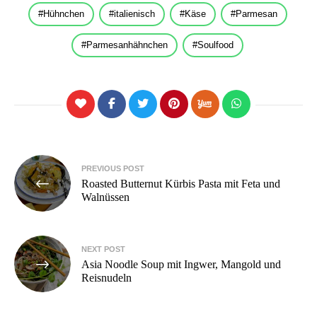
Hühnchen
italienisch
Käse
Parmesan
Parmesanhähnchen
Soulfood
Beitragsnavigation
PREVIOUS POST
Roasted Butternut Kürbis Pasta mit Feta und
Walnüssen
NEXT POST
Asia Noodle Soup mit Ingwer, Mangold und
Reisnudeln