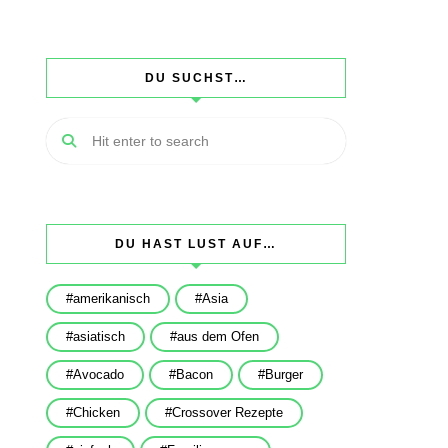
DU SUCHST…
DU HAST LUST AUF…
amerikanisch
Asia
asiatisch
aus dem Ofen
Avocado
Bacon
Burger
Chicken
Crossover Rezepte