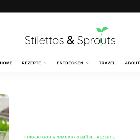
Der
Food
Stilettos
HOME
REZEPTE
ENTDECKEN
TRAVEL
ABOUT
Blog
für
einfache
&
&
schnelle
Rezepte
Sprouts
FINGERFOOD & SNACKS
/
GEMÜSE
/
REZEPTE