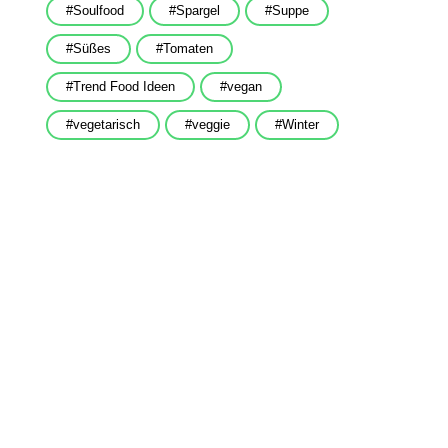
Soulfood
Spargel
Suppe
Süßes
Tomaten
Trend Food Ideen
vegan
vegetarisch
veggie
Winter