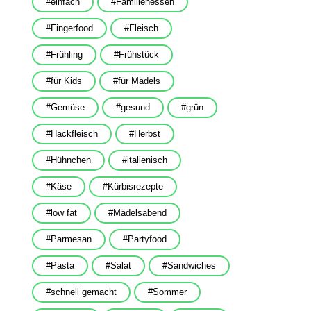
einfach
Familienessen
Fingerfood
Fleisch
Frühling
Frühstück
für Kids
für Mädels
Gemüse
gesund
grün
Hackfleisch
Herbst
Hühnchen
italienisch
Käse
Kürbisrezepte
low fat
Mädelsabend
Parmesan
Partyfood
Pasta
Salat
Sandwiches
schnell gemacht
Sommer