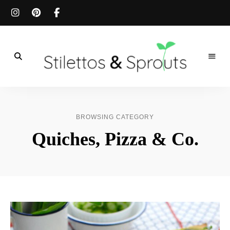
Der
Food
Stilettos
Blog
für
&
einfache
BROWSING CATEGORY
&
schnelle
Sprouts
Quiches, Pizza & Co.
Rezepte