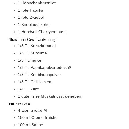
1
Hähnchenbrustfilet
1
rote Paprika
1
rote Zwiebel
1
Knoblauchzehe
1
Handvoll
Cherrytomaten
Shawarma-Gewürzmischung:
1/3
TL
Kreuzkümmel
1/3
TL
Kurkuma
1/3
TL
Ingwer
1/3
TL
Paprikapulver edelsüß
1/3
TL
Knoblauchpulver
1/3
TL
Chiliflocken
1/4
TL
Zimt
1
gute Prise
Muskatnuss, gerieben
Für den Guss:
4
Eier, Größe M
150
ml
Crème fraîche
100
ml
Sahne