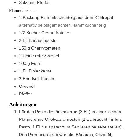
Salz und Pfeffer
Flammkuchen:
1
Packung Flammkuchenteig aus dem Kühlregal
alternativ selbstgemachter Flammkuchenteig
1/2
Becher
Crème fraîche
2
EL
Bärlauchpesto
150
g
Cherrytomaten
1
kleine rote Zwiebel
100
g
Feta
1
EL
Pinienkerne
2
Handvoll
Rucola
Olivenöl
Pfeffer
Anleitungen
Für das Pesto die Pinienkerne (3 EL) in einer kleinen
Pfanne ohne Öl etwas anrösten (2 EL braucht ihr fürs
Pesto, 1 EL für später zum Servieren beiseite stellen).
Den Parmesan grob würfeln. Bärlauch, Olivenöl,