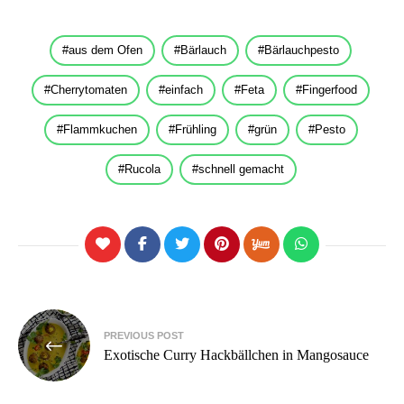
aus dem Ofen
Bärlauch
Bärlauchpesto
Cherrytomaten
einfach
Feta
Fingerfood
Flammkuchen
Frühling
grün
Pesto
Rucola
schnell gemacht
Beitragsnavigation
PREVIOUS POST
Exotische Curry Hackbällchen in Mangosauce