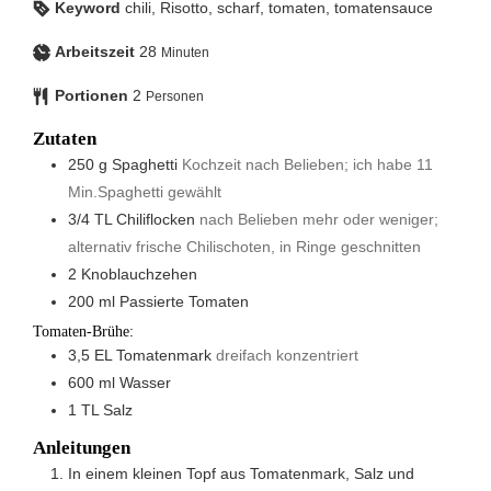
Keyword
chili, Risotto, scharf, tomaten, tomatensauce
Arbeitszeit
28
Minuten
Portionen
2
Personen
Zutaten
250
g
Spaghetti
Kochzeit nach Belieben; ich habe 11
Min.Spaghetti gewählt
3/4
TL
Chiliflocken
nach Belieben mehr oder weniger;
alternativ frische Chilischoten, in Ringe geschnitten
2
Knoblauchzehen
200
ml
Passierte Tomaten
Tomaten-Brühe:
3,5
EL
Tomatenmark
dreifach konzentriert
600
ml
Wasser
1
TL
Salz
Anleitungen
In einem kleinen Topf aus Tomatenmark, Salz und