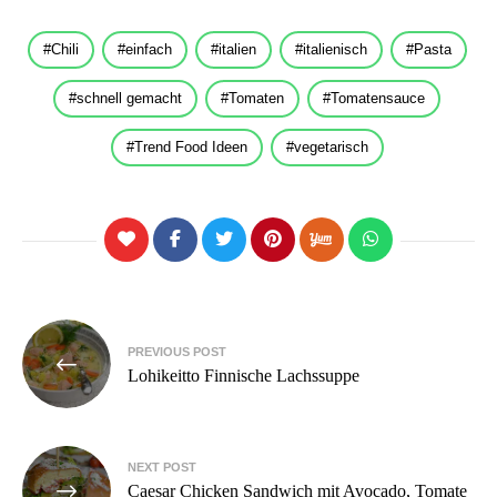
Chili
einfach
italien
italienisch
Pasta
schnell gemacht
Tomaten
Tomatensauce
Trend Food Ideen
vegetarisch
Beitragsnavigation
PREVIOUS POST
Lohikeitto Finnische Lachssuppe
NEXT POST
Caesar Chicken Sandwich mit Avocado, Tomate