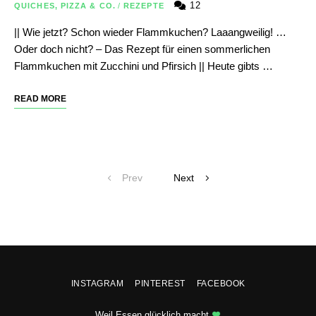
12
QUICHES, PIZZA & CO.
/
REZEPTE
|| Wie jetzt? Schon wieder Flammkuchen? Laaangweilig! …
Oder doch nicht? – Das Rezept für einen sommerlichen
Flammkuchen mit Zucchini und Pfirsich || Heute gibts …
READ MORE
Posts
Prev
Next
navigation
INSTAGRAM
PINTEREST
FACEBOOK
Weil Essen glücklich macht