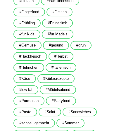
einfach
Familienessen
Fingerfood
Fleisch
Frühling
Frühstück
für Kids
für Mädels
Gemüse
gesund
grün
Hackfleisch
Herbst
Hühnchen
italienisch
Käse
Kürbisrezepte
low fat
Mädelsabend
Parmesan
Partyfood
Pasta
Salat
Sandwiches
schnell gemacht
Sommer