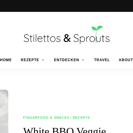
Der
Food
Stilettos
HOME
REZEPTE
ENTDECKEN
TRAVEL
ABOUT
Blog
für
einfache
&
&
schnelle
Rezepte
Sprouts
FINGERFOOD & SNACKS
/
REZEPTE
White BBQ Veggie