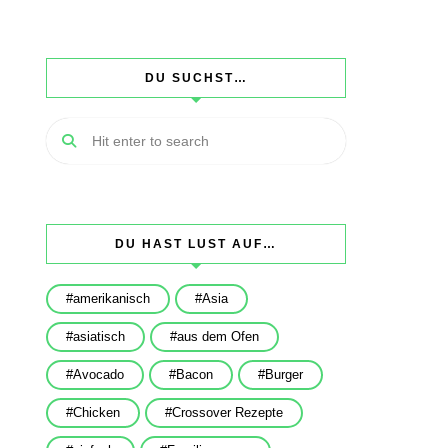
DU SUCHST…
DU HAST LUST AUF…
amerikanisch
Asia
asiatisch
aus dem Ofen
Avocado
Bacon
Burger
Chicken
Crossover Rezepte