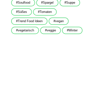
Soulfood
Spargel
Suppe
Süßes
Tomaten
Trend Food Ideen
vegan
vegetarisch
veggie
Winter