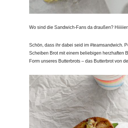
Wo sind die Sandwich-Fans da draußen? Hiiiiier!
Schön, dass ihr dabei seid im #teamsandwich. P
Scheiben Brot mit einem beliebigen herzhaften B
Form unseres Butterbrots – das Butterbrot von der