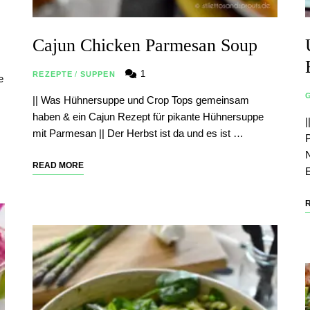
Cajun Chicken Parmesan Soup
1
REZEPTE
/
SUPPEN
e
|| Was Hühnersuppe und Crop Tops gemeinsam
haben & ein Cajun Rezept für pikante Hühnersuppe
|
mit Parmesan || Der Herbst ist da und es ist …
P
N
READ MORE
E