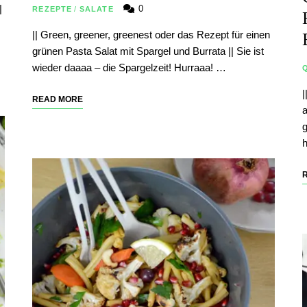
|
0
REZEPTE
/
SALATE
|| Green, greener, greenest oder das Rezept für einen
grünen Pasta Salat mit Spargel und Burrata || Sie ist
wieder daaaa – die Spargelzeit! Hurraaa! …
Q
|
READ MORE
a
g
h