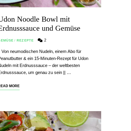
Udon Noodle Bowl mit
Erdnusssauce und Gemüse
2
GEMÜSE
/
REZEPTE
| Von neumodischen Nudeln, einem Abo für
eanutbutter & ein 15-Minuten-Rezept für Udon
udeln mit Erdnusssauce – der weltbesten
rdnusssauce, um genau zu sein || …
READ MORE