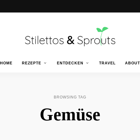
Der
Food
Stilettos
HOME
REZEPTE
ENTDECKEN
TRAVEL
ABOUT
Blog
für
einfache
&
&
schnelle
Rezepte
Sprouts
BROWSING TAG
Gemüse