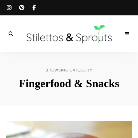
Der
Food
Stilettos
Blog
für
&
einfache
BROWSING CATEGORY
&
schnelle
Sprouts
Fingerfood & Snacks
Rezepte