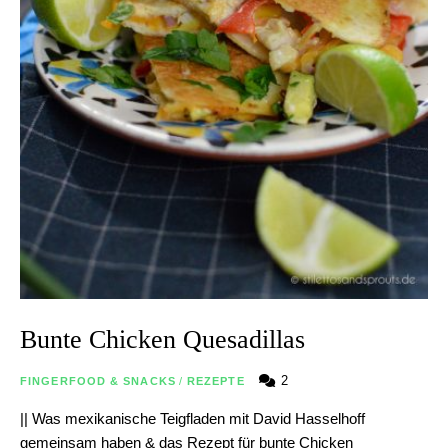
Bunte Chicken Quesadillas
2
FINGERFOOD & SNACKS
/
REZEPTE
|| Was mexikanische Teigfladen mit David Hasselhoff
gemeinsam haben & das Rezept für bunte Chicken