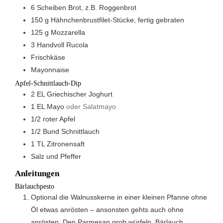
6
Scheiben
Brot, z.B. Roggenbrot
150
g
Hähnchenbrustfilet-Stücke, fertig gebraten
125
g
Mozzarella
3
Handvoll
Rucola
Frischkäse
Mayonnaise
Apfel-Schnittlauch-Dip
2
EL
Griechischer Joghurt
1
EL
Mayo
oder Salatmayo
1/2
roter Apfel
1/2
Bund
Schnittlauch
1
TL
Zitronensaft
Salz und Pfeffer
Anleitungen
Bärlauchpesto
Optional die Walnusskerne in einer kleinen Pfanne ohne
Öl etwas anrösten – ansonsten gehts auch ohne
anrösten. Den Parmesan grob würfeln. Bärlauch,