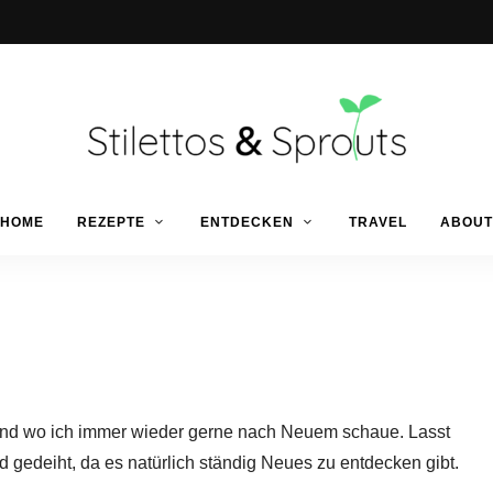
Der
Food
Stilettos
HOME
REZEPTE
ENTDECKEN
TRAVEL
ABOUT
Blog
für
einfache
&
&
schnelle
Rezepte
Sprouts
be und wo ich immer wieder gerne nach Neuem schaue. Lasst
nd gedeiht, da es natürlich ständig Neues zu entdecken gibt.