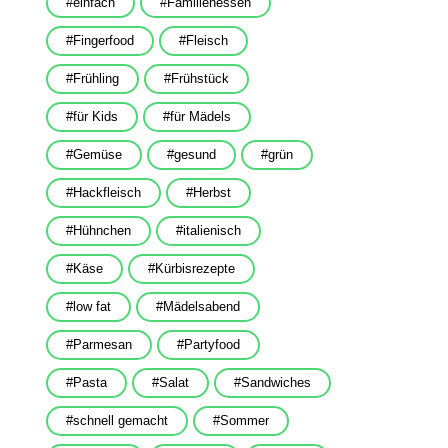
einfach
Familienessen
Fingerfood
Fleisch
Frühling
Frühstück
für Kids
für Mädels
Gemüse
gesund
grün
Hackfleisch
Herbst
Hühnchen
italienisch
Käse
Kürbisrezepte
low fat
Mädelsabend
Parmesan
Partyfood
Pasta
Salat
Sandwiches
schnell gemacht
Sommer