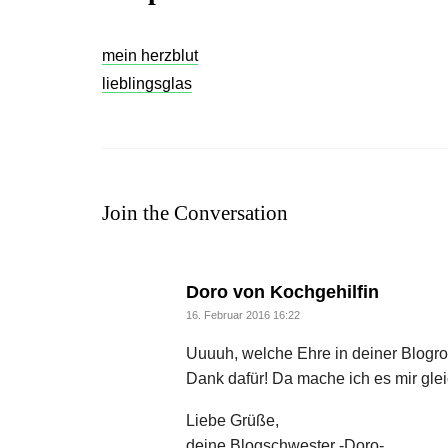
mein herzblut
lieblingsglas
Join the Conversation
says:
Doro von Kochgehilfin
16. Februar 2016 16:22
Uuuuh, welche Ehre in deiner Blogrol
Dank dafür! Da mache ich es mir gle
Liebe Grüße,
deine Blogschwester -Doro-