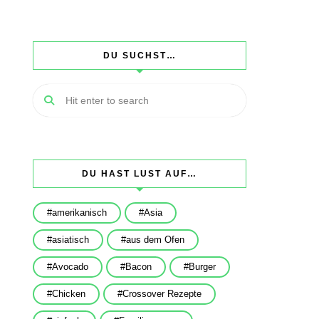
DU SUCHST…
DU HAST LUST AUF…
amerikanisch
Asia
asiatisch
aus dem Ofen
Avocado
Bacon
Burger
Chicken
Crossover Rezepte