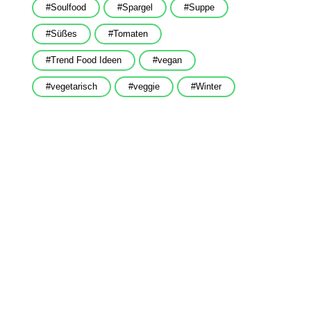
Soulfood
Spargel
Suppe
Süßes
Tomaten
Trend Food Ideen
vegan
vegetarisch
veggie
Winter