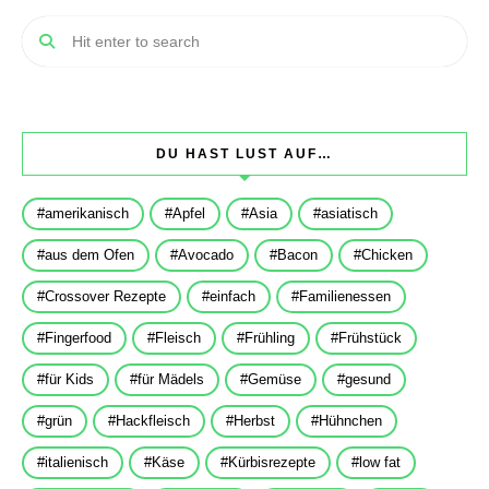
DU HAST LUST AUF…
amerikanisch
Apfel
Asia
asiatisch
aus dem Ofen
Avocado
Bacon
Chicken
Crossover Rezepte
einfach
Familienessen
Fingerfood
Fleisch
Frühling
Frühstück
für Kids
für Mädels
Gemüse
gesund
grün
Hackfleisch
Herbst
Hühnchen
italienisch
Käse
Kürbisrezepte
low fat