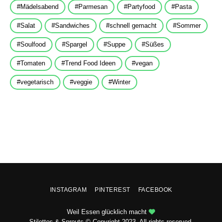
Mädelsabend
Parmesan
Partyfood
Pasta
Salat
Sandwiches
schnell gemacht
Sommer
Soulfood
Spargel
Suppe
Süßes
Tomaten
Trend Food Ideen
vegan
vegetarisch
veggie
Winter
INSTAGRAM
PINTEREST
FACEBOOK
Weil Essen glücklich macht
Stilettos & Sprouts © Copyright 2023. All rights reserved.