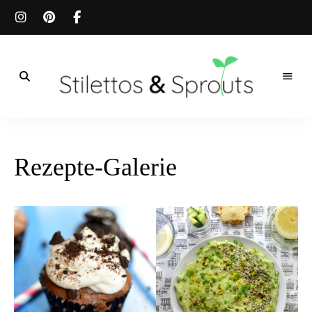
Der
Food
Stilettos
Blog
für
&
einfache
Rezepte-Galerie
&
schnelle
Sprouts
Rezepte