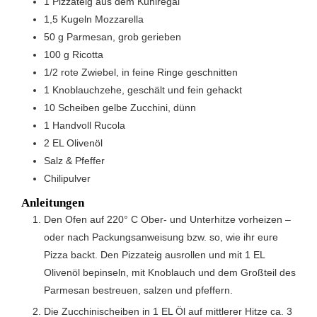
1
Pizzateig aus dem Kühlregal
1,5
Kugeln
Mozzarella
50
g
Parmesan, grob gerieben
100
g
Ricotta
1/2
rote Zwiebel, in feine Ringe geschnitten
1
Knoblauchzehe, geschält und fein gehackt
10
Scheiben
gelbe Zucchini, dünn
1
Handvoll
Rucola
2
EL
Olivenöl
Salz & Pfeffer
Chilipulver
Anleitungen
Den Ofen auf 220° C Ober- und Unterhitze vorheizen –
oder nach Packungsanweisung bzw. so, wie ihr eure
Pizza backt. Den Pizzateig ausrollen und mit 1 EL
Olivenöl bepinseln, mit Knoblauch und dem Großteil des
Parmesan bestreuen, salzen und pfeffern.
Die Zucchinischeiben in 1 EL Öl auf mittlerer Hitze ca. 3