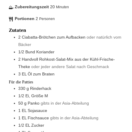
Zubereitungszeit
20
Minuten
Portionen
2
Personen
Zutaten
2
Ciabatta-Brötchen zum Aufbacken
oder natürlich vom
Bäcker
1/2
Bund
Koriander
2
Handvoll
Rohkost-Salat-Mix aus der Kühl-Frische-
Theke
oder jeder andere Salat nach Geschmack
3
EL
Öl zum Braten
Für die Patties
330
g
Rinderhack
1/2
Ei, Größe M
50
g
Panko
gibts in der Asia-Abteilung
1
EL
Sojasauce
1
EL
Fischsauce
gibts in der Asia-Abteilung
1/2
EL
Zucker