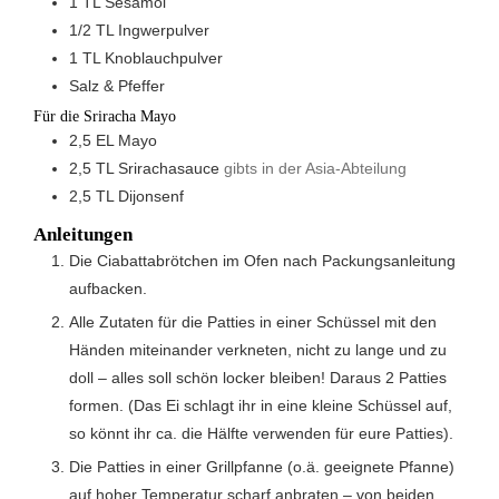
1
TL
Sesamöl
1/2
TL
Ingwerpulver
1
TL
Knoblauchpulver
Salz & Pfeffer
Für die Sriracha Mayo
2,5
EL
Mayo
2,5
TL
Srirachasauce
gibts in der Asia-Abteilung
2,5
TL
Dijonsenf
Anleitungen
Die Ciabattabrötchen im Ofen nach Packungsanleitung
aufbacken.
Alle Zutaten für die Patties in einer Schüssel mit den
Händen miteinander verkneten, nicht zu lange und zu
doll – alles soll schön locker bleiben! Daraus 2 Patties
formen. (Das Ei schlagt ihr in eine kleine Schüssel auf,
so könnt ihr ca. die Hälfte verwenden für eure Patties).
Die Patties in einer Grillpfanne (o.ä. geeignete Pfanne)
auf hoher Temperatur scharf anbraten – von beiden