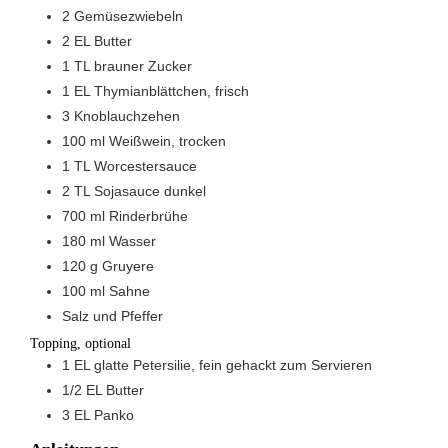
2
Gemüsezwiebeln
2
EL
Butter
1
TL
brauner Zucker
1
EL
Thymianblättchen, frisch
3
Knoblauchzehen
100
ml
Weißwein, trocken
1
TL
Worcestersauce
2
TL
Sojasauce dunkel
700
ml
Rinderbrühe
180
ml
Wasser
120
g
Gruyere
100
ml
Sahne
Salz und Pfeffer
Topping, optional
1
EL
glatte Petersilie, fein gehackt zum Servieren
1/2
EL
Butter
3
EL
Panko