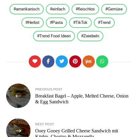
amerikanisch
einfach
fleischlos
Gemüse
Herbst
Pasta
TikTok
Trend
Trend Food Ideen
Zwiebeln
Beitragsnavigation
PREVIOUS POST
Breakfast Bagel – Apple, Melted Cheese, Onion
& Egg Sandwich
NEXT POST
Ooey Gooey Grilled Cheese Sandwich mit
Kürbis, Chorizo & Mozzarella