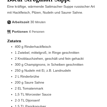
Eine kräftige, wärmende Sattmacher-Suppe russischer Art
mit Hackfleisch, Pilzen, Nudeln und Saurer Sahne.
Arbeitszeit
30
Minuten
Portionen
4
Personen
Zutaten
400
g
Rinderhackfleisch
1
Zwiebel, mittelgroß, in Ringe geschnitten
2
Knoblauchzehen, geschält und fein gehackt
300
g
Champignons, in Scheiben geschnitten
250
g
Nudeln mit Ei, z.B. Landnudeln
2
L
Rinderbrühe
200
g
Saure Sahne
2
EL
Tomatenmark
1,5
TL
Worcester Sauce
2-3
TL
Dijonsenf
1,5
TL
Paprikapulver