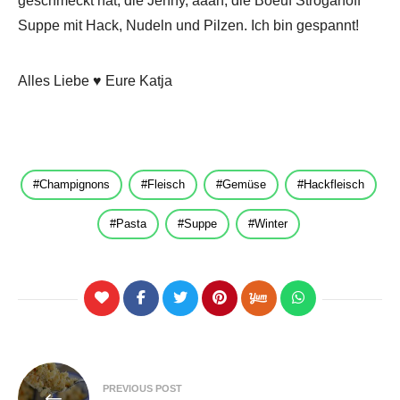
geschmeckt hat, die Jenny, äääh, die Boeuf Stroganoff
Suppe mit Hack, Nudeln und Pilzen. Ich bin gespannt!
Alles Liebe ♥ Eure Katja
Champignons
Fleisch
Gemüse
Hackfleisch
Pasta
Suppe
Winter
Beitragsnavigation
PREVIOUS POST