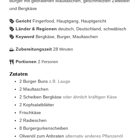
Burger mit gebratenen Maultaschen, geschmelzten Zwiebeln
und Bergkäse
Gericht
Fingerfood, Hauptgang, Hauptgericht
Länder & Regionen
deutsch, Deutschland, schwäbisch
Keyword
Bergkäse, Burger, Maultaschen
Zubereitungszeit
28
Minuten
Portionen
2
Personen
Zutaten
2
Burger Buns
z.B. Lauge
2
Maultaschen
2
Scheiben
Bergkäse
oder ähnlich kräftigen Käse
2
Kopfsalatblätter
Frischkäse
2
Radieschen
8
Burgergurkenscheiben
Olivenöl zum Anbraten
alternativ anderes Pflanzenöl