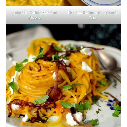
Schnelle Kürbis Mac and
Roasted Butternut Pasta mit
Cheese
Feta